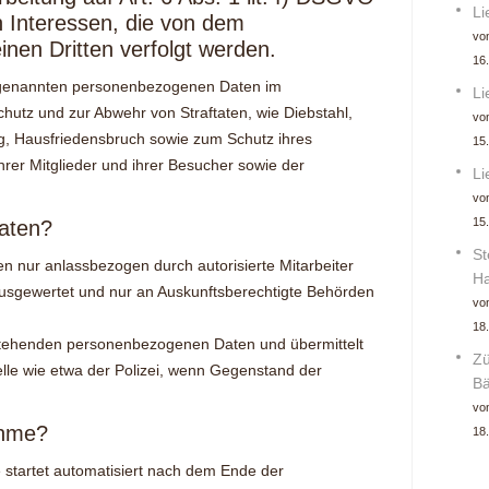
Li
n Interessen, die von dem
von
inen Dritten verfolgt werden.
16
n genannten personenbezogenen Daten im
Li
utz und zur Abwehr von Straftaten, wie Diebstahl,
von
g, Hausfriedensbruch sowie zum Schutz ihres
15
ihrer Mitglieder und ihrer Besucher sowie der
Li
von
15
aten?
St
n nur anlassbezogen durch autorisierte Mitarbeiter
Ha
ausgewertet und nur an Auskunftsberechtigte Behörden
von
18
nstehenden personenbezogenen Daten und übermittelt
Zü
telle wie etwa der Polizei, wenn Gegenstand der
Bä
von
ahme?
18
startet automatisiert nach dem Ende der