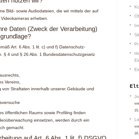
ten nutzen wir?
Ko
 Bild- sowie Audiodateien, die wir mittels der auf
Öf
n Videokameras erheben.
Im
Ihre Daten (Zweck der Verarbeitung)
Si
sgrundlage?
Pr
äß Art. 6 Abs. 1 lit. c) und f) Datenschutz-
Hi
. § 4 und § 26 Abs. 1 Bundesdatenschutzgesetz
Ei
Ei
usrechts,
s Vereins,
Elt
g von Straftaten innerhalb unserer Gebäude und
Jo
ttsversuche
von
15.
 öffentlichen Raums sowie Profiling finden
Li
 Videoüberwachung einsetzen, werden durch ein
von
ich gemacht.
16
beitung auf Art. 6 Abs. 1 lit. f) DSGVO