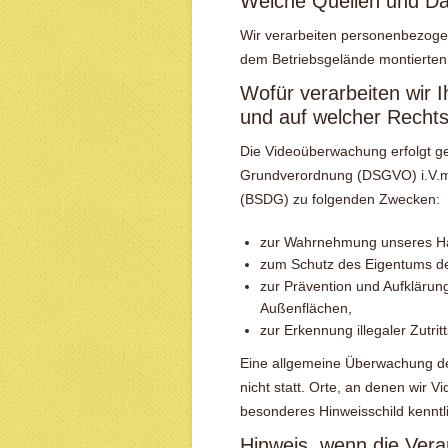
Welche Quellen und Da
Wir verarbeiten personenbezogene
dem Betriebsgelände montierte
Wofür verarbeiten wir 
und auf welcher Recht
Die Videoüberwachung erfolgt gem
Grundverordnung (DSGVO) i.V.m
(BSDG) zu folgenden Zwecken:
zur Wahrnehmung unseres Ha
zum Schutz des Eigentums de
zur Prävention und Aufklärun
Außenflächen,
zur Erkennung illegaler Zutri
Eine allgemeine Überwachung des
nicht statt. Orte, an denen wir
besonderes Hinweisschild kenntl
Hinweis, wenn die Verar