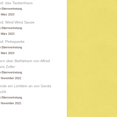
ed: das Taubenhaus
 Elternvertretung
. März 2023
ed: Wind Wind Sause
 Elternvertretung
. März 2023
ed: Pinkepanke
 Elternvertretung
. März 2023
ern über Bethlehem von Alfred
ns Zoller
 Elternvertretung
. November 2022
nde ein Lichtlein an von Gerda
chli
 Elternvertretung
. November 2022