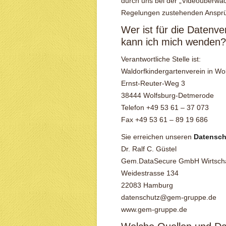
durch uns bei der „Videoüberwa
Regelungen zustehenden Ansprü
Wer ist für die Datenve
kann ich mich wenden?
Verantwortliche Stelle ist:
Waldorfkindergartenverein in Wol
Ernst-Reuter-Weg 3
38444 Wolfsburg-Detmerode
Telefon +49 53 61 – 37 073
Fax +49 53 61 – 89 19 686
Sie erreichen unseren
Datensch
Dr. Ralf C. Güstel
Gem.DataSecure GmbH Wirtschaf
Weidestrasse 134
22083 Hamburg
datenschutz@gem-gruppe.de
www.gem-gruppe.de