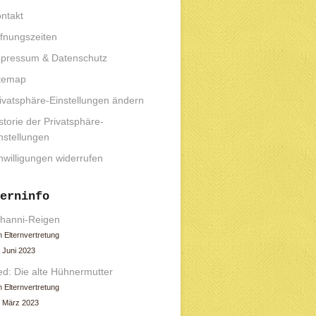
ntakt
fnungszeiten
pressum & Datenschutz
temap
ivatsphäre-Einstellungen ändern
storie der Privatsphäre-
nstellungen
nwilligungen widerrufen
erninfo
hanni-Reigen
 Elternvertretung
 Juni 2023
ed: Die alte Hühnermutter
 Elternvertretung
. März 2023