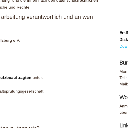
chung“ und die Ihnen nach den datenschutzrechtlichen
che und Rechte.
rarbeitung verantwortlich und an wen
Erk
Disk
fsburg e.V.
Dow
Bür
Mont
utzbeauftragten
unter:
Tel.
Mail
tsprüfungsgesellschaft
Wol
Anme
übe
Lin