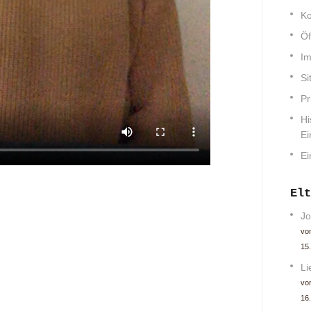
Ko
Öf
Im
Si
Pr
Hi
Ei
Ei
Elt
Jo
von
15.
Li
von
16