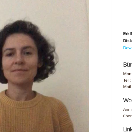
Erk
Disk
Dow
Bür
Mont
Tel.
Mail
Wol
Anme
übe
Lin