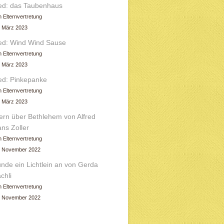
ed: das Taubenhaus
 Elternvertretung
. März 2023
ed: Wind Wind Sause
 Elternvertretung
. März 2023
ed: Pinkepanke
 Elternvertretung
. März 2023
ern über Bethlehem von Alfred
ns Zoller
 Elternvertretung
. November 2022
nde ein Lichtlein an von Gerda
chli
 Elternvertretung
. November 2022