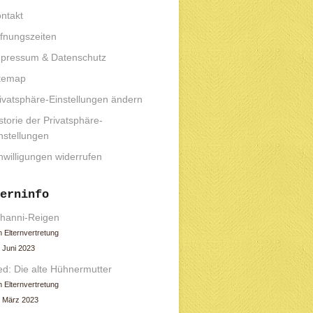
ntakt
fnungszeiten
pressum & Datenschutz
temap
ivatsphäre-Einstellungen ändern
storie der Privatsphäre-
nstellungen
nwilligungen widerrufen
erninfo
hanni-Reigen
 Elternvertretung
 Juni 2023
ed: Die alte Hühnermutter
 Elternvertretung
. März 2023