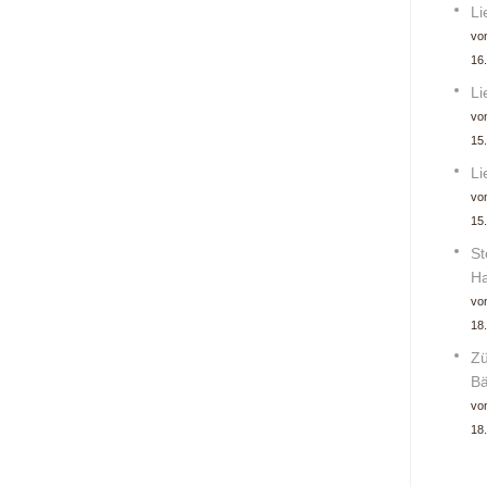
Li
von
16
Li
von
15
Li
von
15
St
Ha
von
18
Zü
Bä
von
18